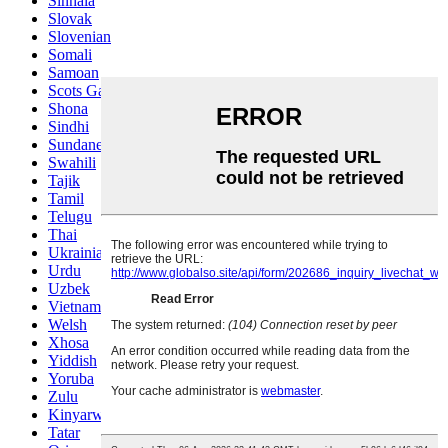
Sinhala
Slovak
Slovenian
Somali
Samoan
Scots Gaelic
Shona
Sindhi
Sundanese
Swahili
Tajik
Tamil
Telugu
Thai
Ukrainian
Urdu
Uzbek
Vietnamese
Welsh
Xhosa
Yiddish
Yoruba
Zulu
Kinyarwanda
Tatar