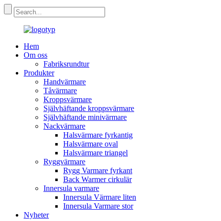
Hem
Om oss
Fabriksrundtur
Produkter
Handvärmare
Tåvärmare
Kroppsvärmare
Självhäftande kroppsvärmare
Självhäftande minivärmare
Nackvärmare
Halsvärmare fyrkantig
Halsvärmare oval
Halsvärmare triangel
Ryggvärmare
Rygg Varmare fyrkant
Back Warmer cirkulär
Innersula varmare
Innersula Värmare liten
Innersula Varmare stor
Nyheter