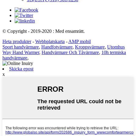
© Copyright - 2019-2020 : Med ensamrätt.
Heta produkter
-
Webbplatskarta
-
AMP mobil
Sport handvärmare
,
Handfotvärmare
,
Kroppsvärmare
,
Utomhus
Way Hand Warmer
,
Handvärmare Och Tåvärmare
,
10h termiska
handvärmare
,
Skicka epost
x