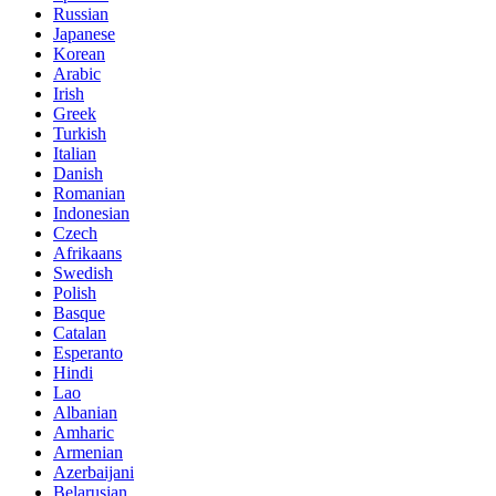
Russian
Japanese
Korean
Arabic
Irish
Greek
Turkish
Italian
Danish
Romanian
Indonesian
Czech
Afrikaans
Swedish
Polish
Basque
Catalan
Esperanto
Hindi
Lao
Albanian
Amharic
Armenian
Azerbaijani
Belarusian