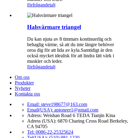
förfrågan
detalj
Halsvärmare triangel
Du kan njuta av 8 timmars kontinuerlig och
behaglig värme, så att du inte längre behöver
oroa dig för att lida av kyla.Samtidigt är den
också mycket idealisk för att lindra lätt värk i
muskler och leder.
förfrågan
detalj
Om oss
Produkter
Nyheter
Kontakta oss
Email: steve198677@163.com
Email(USA): apioneer1@gmail.com
Adress: Weishan Road 6 TEDA Tianjin Kina
Adress (USA): 6870 Charing Cross Road Berkeley,
CA 94705
Tel: 0086-22-25325624
Tel(USA): (510) 981-1230